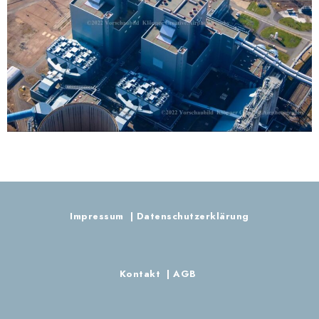
RWE Kraftwerk Hamm-
1245_prot
Impressum
|
Datenschutzerklärung
Kontakt
|
AGB