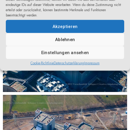
eindeutige IDs auf dieser Website verarbeiten. Wenn du deine Zustimmung nicht
erteilst oder zurückziehst, können bestimmte Merkmale und Funktionen
0
beeinträchtigt werden.
Akzeptieren
Ablehnen
Einstellungen ansehen
RWE Kraftwerk Hamm-
Cookie-Richtlinie
Datenschutzerklärung
Impressum
1244_prot
0