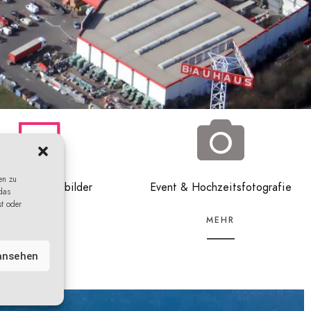
en zu
dividuelle Luftbilder
Event & Hochzeitsfotografie
das
st oder
MEHR
MEHR
 ansehen