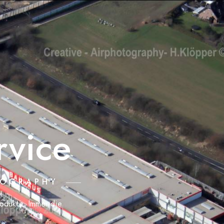
rvice
TOGRAPHY
rodukte. Immer die