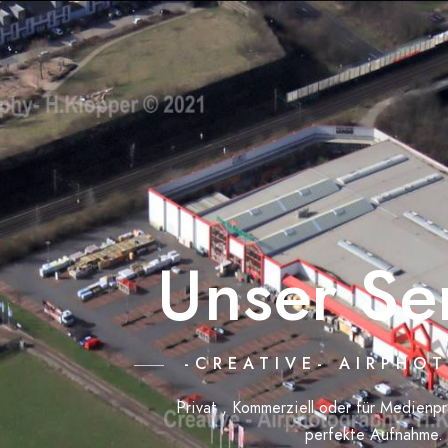
Unser Se
-CREATIVE- AIRPHO
Privat , Kommerziell oder für Medienp
perfekte Aufnahme.