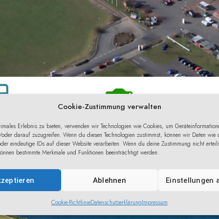
Cookie-Zustimmung verwalten
imales Erlebnis zu bieten, verwenden wir Technologien wie Cookies, um Geräteinformation
ate Nutzung
Luftbilder kommerzielle Nutzung
In
/oder darauf zuzugreifen. Wenn du diesen Technologien zustimmst, können wir Daten wie 
oder eindeutige IDs auf dieser Website verarbeiten. Wenn du deine Zustimmung nicht erteil
 können bestimmte Merkmale und Funktionen beeinträchtigt werden.
R
MEHR
zeptieren
Ablehnen
Einstellungen
Cookie-Richtlinie
Datenschutzerklärung
Impressum